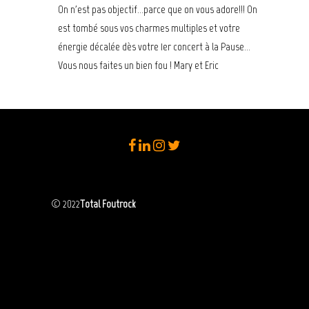
On n'est pas objectif...parce que on vous adore!!! On
est tombé sous vos charmes multiples et votre
énergie décalée dès votre 1er concert à la Pause...
Vous nous faites un bien fou ! Mary et Eric
© 2022
Total Foutrock